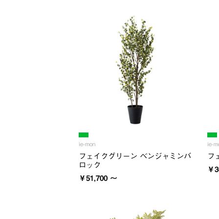
ie-mon
ie-m
フェイクグリーン ベンジャミンバ
フ
ロック
￥3
￥51,700 ～