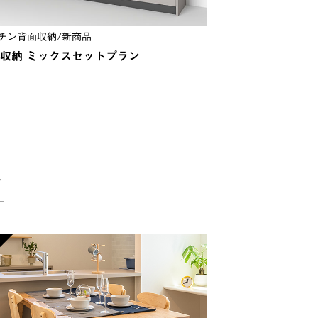
チン背面収納/新商品
SPCフローリング
収納 ミックスセットプラン
SPCフロア NOVA
￥4,400 /m²
グ
4