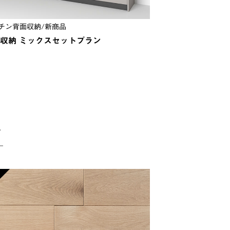
チン背面収納/新商品
SPCフローリング
収納 ミックスセットプラン
SPCフロア NOVA
￥4,400 /m²
グ
4