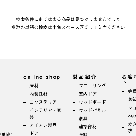
検索条件にあてはまる商品は見つかりませんでした
複数の単語の検索は半角スペース区切りで入力ください
online shop
製品紹介
お客
ト
床材
フローリング
会
内装建材
室内ドア
お
エクステリア
ウッドボード
シ
インテリア・家
ウッドパネル
we
具
家具
カ
アイアン製品
建築部材
求
ドア
6番地1
塗料