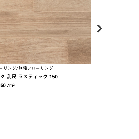
ーリング/無垢フローリング
フローリング/158
ク 乱尺 ラスティック 150
ジャイロオーク 1
50 /m²
￥9,790 /m²