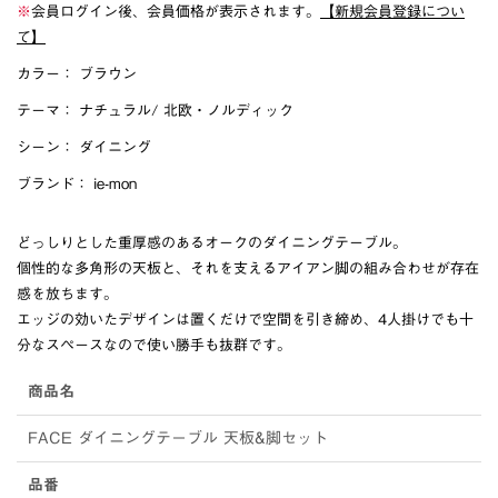
※
会員ログイン後、会員価格が表示されます。
【新規会員登録につい
て】
カラー：
ブラウン
テーマ：
ナチュラル
/
北欧・ノルディック
シーン：
ダイニング
ブランド：
ie-mon
どっしりとした重厚感のあるオークのダイニングテーブル。
個性的な多角形の天板と、それを支えるアイアン脚の組み合わせが存在
感を放ちます。
エッジの効いたデザインは置くだけで空間を引き締め、4人掛けでも十
分なスペースなので使い勝手も抜群です。
商品名
FACE ダイニングテーブル 天板&脚セット
品番