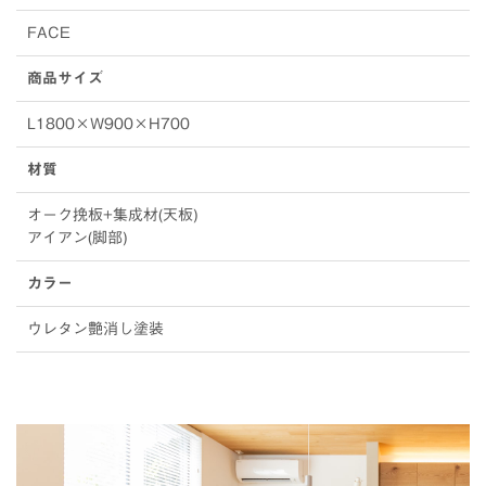
FACE
商品サイズ
L1800×W900×H700
材質
オーク挽板+集成材(天板)
アイアン(脚部)
カラー
ウレタン艶消し塗装