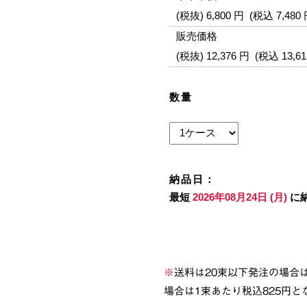
※
送料は20束以下発注の場合は
場合は1束あたり税込825円と