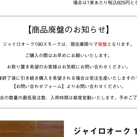
場合は1束あたり税込825円と
【商品廃盤のお知らせ】
ジャイロオーク190スモークは、現在庫限りで
廃盤
となります。
ご購入の際はお早めにお願いいたします。
お取り置き希望のお客様は
お気軽にお問い合わせください。
庫終了後に
引き続き購入を希望される場合は
受注生産いたしますの
【お問い合わせフォーム】
よりお問い合わせください。
合の数量の最低発注数、
入荷時期は都度変動いたします。
予めご
ジャイロオーク 1