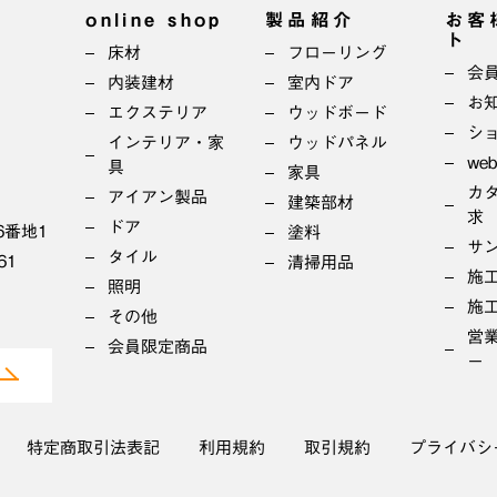
online shop
製品紹介
お客
ト
床材
フローリング
会
内装建材
室内ドア
お
エクステリア
ウッドボード
シ
インテリア・家
ウッドパネル
we
具
家具
カ
アイアン製品
建築部材
求
ドア
6番地1
塗料
サ
タイル
61
清掃用品
施
照明
施
その他
営
会員限定商品
ー
特定商取引法表記
利用規約
取引規約
プライバシ