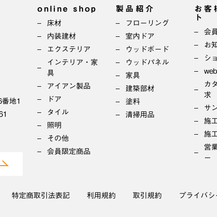
online shop
製品紹介
お客
ト
床材
フローリング
会
内装建材
室内ドア
お
エクステリア
ウッドボード
シ
インテリア・家
ウッドパネル
we
具
家具
カ
アイアン製品
建築部材
求
ドア
6番地1
塗料
サ
タイル
61
清掃用品
施
照明
施
その他
営
会員限定商品
ー
特定商取引法表記
利用規約
取引規約
プライバシ