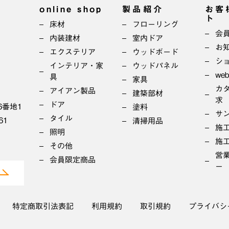
online shop
製品紹介
お客
ト
床材
フローリング
会
内装建材
室内ドア
お
エクステリア
ウッドボード
シ
インテリア・家
ウッドパネル
we
具
家具
カ
アイアン製品
建築部材
求
ドア
6番地1
塗料
サ
タイル
61
清掃用品
施
照明
施
その他
営
会員限定商品
ー
特定商取引法表記
利用規約
取引規約
プライバシ