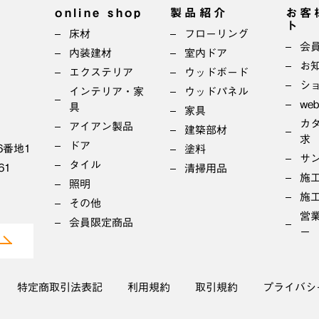
online shop
製品紹介
お客
ト
床材
フローリング
会
内装建材
室内ドア
お
エクステリア
ウッドボード
シ
インテリア・家
ウッドパネル
we
具
家具
カ
アイアン製品
建築部材
求
ドア
6番地1
塗料
サ
タイル
61
清掃用品
施
照明
施
その他
営
会員限定商品
ー
特定商取引法表記
利用規約
取引規約
プライバシ