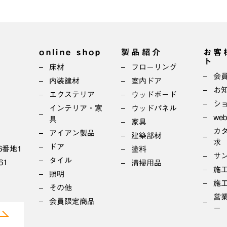
online shop
製品紹介
お客
ト
床材
フローリング
会
内装建材
室内ドア
お
エクステリア
ウッドボード
シ
インテリア・家
ウッドパネル
we
具
家具
カ
アイアン製品
建築部材
求
ドア
6番地1
塗料
サ
タイル
61
清掃用品
施
照明
施
その他
営
会員限定商品
ー