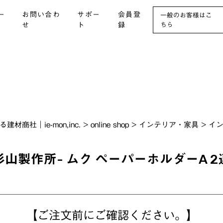
ー
お問い合わ
サポー
会員登
一般のお客様はこ
せ
ト
録
ちら
社｜ie-mon,inc.
>
online shop
>
インテリア・家具
>
イ
杉山製作所- ムク ペーパーホルダーA 2
【ご注文前にご確認ください。】