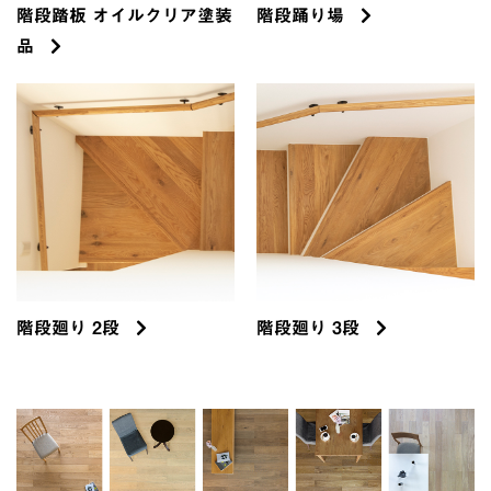
階段踏板 オイルクリア塗装
階段踊り場
品
階段廻り 2段
階段廻り 3段