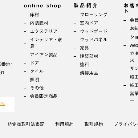
online shop
製品紹介
お客
ト
床材
フローリング
会
内装建材
室内ドア
お
エクステリア
ウッドボード
シ
インテリア・家
ウッドパネル
we
具
家具
カ
アイアン製品
建築部材
求
ドア
6番地1
塗料
サ
タイル
61
清掃用品
施
照明
施
その他
営
会員限定商品
ー
特定商取引法表記
利用規約
取引規約
プライバシ