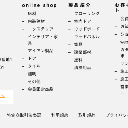
online shop
製品紹介
お客
ト
床材
フローリング
会
内装建材
室内ドア
お
エクステリア
ウッドボード
シ
インテリア・家
ウッドパネル
we
具
家具
カ
アイアン製品
建築部材
求
ドア
6番地1
塗料
サ
タイル
61
清掃用品
施
照明
施
その他
営
会員限定商品
ー
特定商取引法表記
利用規約
取引規約
プライバシ