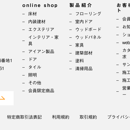
online shop
製品紹介
お客
ト
床材
フローリング
会
内装建材
室内ドア
お
エクステリア
ウッドボード
シ
インテリア・家
ウッドパネル
we
具
家具
カ
アイアン製品
建築部材
求
ドア
6番地1
塗料
サ
タイル
61
清掃用品
施
照明
施
その他
営
会員限定商品
ー
特定商取引法表記
利用規約
取引規約
プライバシ