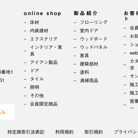
online shop
製品紹介
お客
ト
床材
フローリング
会
内装建材
室内ドア
お
エクステリア
ウッドボード
シ
インテリア・家
ウッドパネル
we
具
家具
カ
アイアン製品
建築部材
求
ドア
6番地1
塗料
サ
タイル
61
清掃用品
施
照明
施
その他
営
会員限定商品
ー
特定商取引法表記
利用規約
取引規約
プライバシ