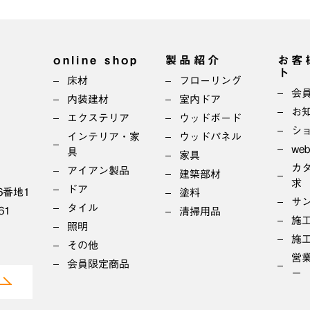
online shop
製品紹介
お客
ト
床材
フローリング
会
内装建材
室内ドア
お
エクステリア
ウッドボード
シ
インテリア・家
ウッドパネル
we
具
家具
カ
アイアン製品
建築部材
求
ドア
6番地1
塗料
サ
タイル
61
清掃用品
施
照明
施
その他
営
会員限定商品
ー