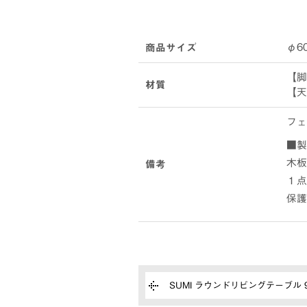
φ60
商品サイズ
【脚
材質
【天
フェ
■製
木板
備考
１点
保護
SUMI ラウンドリビングテーブル 9