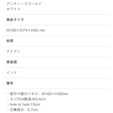
アンティークゴールド
ホワイト
商品サイズ
W160×D74×H50 mm
材質
アイアン
原産国
インド
備考
・壁付け面のパネル：W160×H35mm
・ネジ穴(4個)各Φ0.4cm
・hole to hole:15cm
・芯棒部分：0.7cm