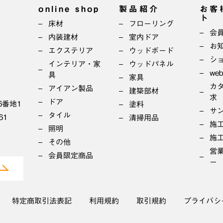
online shop
製品紹介
お客
ト
床材
フローリング
会
内装建材
室内ドア
お
エクステリア
ウッドボード
シ
インテリア・家
ウッドパネル
we
具
家具
カ
アイアン製品
建築部材
求
ドア
6番地1
塗料
サ
タイル
61
清掃用品
施
照明
施
その他
営
会員限定商品
ー
特定商取引法表記
利用規約
取引規約
プライバシ