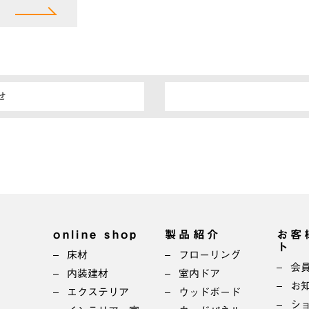
せ
online shop
製品紹介
お客
ト
床材
フローリング
会
内装建材
室内ドア
お
エクステリア
ウッドボード
シ