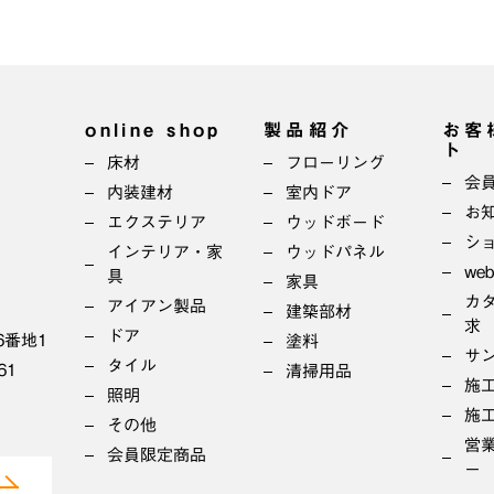
online shop
製品紹介
お客
ト
床材
フローリング
会
内装建材
室内ドア
お
エクステリア
ウッドボード
シ
インテリア・家
ウッドパネル
we
具
家具
カ
アイアン製品
建築部材
求
ドア
6番地1
塗料
サ
タイル
61
清掃用品
施
照明
施
その他
営
会員限定商品
ー