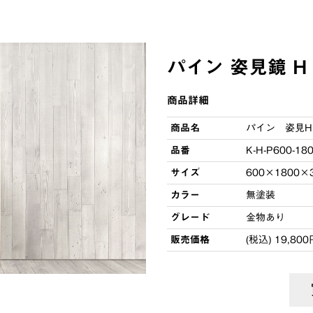
パイン 姿見鏡 H
商品詳細
商品名
パイン 姿見H
品番
K-H-P600-18
サイズ
600×1800×
カラー
無塗装
グレード
金物あり
販売価格
(税込) 19,800