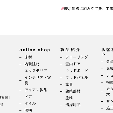
※
表示価格に組み立て費、工
online shop
製品紹介
お客
ト
床材
フローリング
会
内装建材
室内ドア
お
エクステリア
ウッドボード
シ
インテリア・家
ウッドパネル
we
具
家具
カ
アイアン製品
建築部材
求
ドア
6番地1
塗料
サ
タイル
61
清掃用品
施
照明