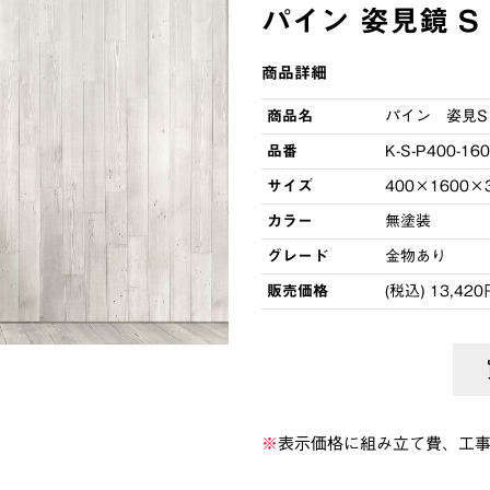
パイン 姿見鏡 S
商品詳細
商品名
パイン 姿見S
品番
K-S-P400-16
サイズ
400×1600×
カラー
無塗装
グレード
金物あり
販売価格
(税込) 13,420
※
表示価格に組み立て費、工