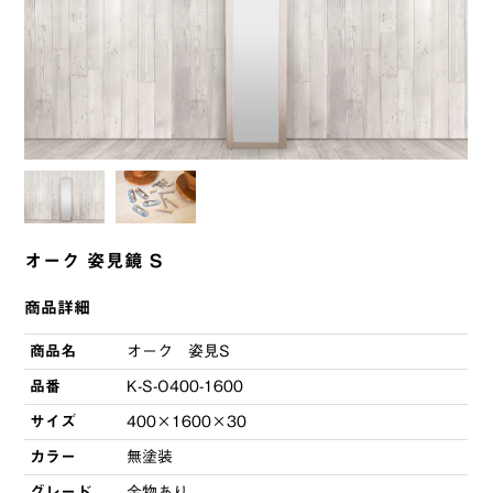
オーク 姿見鏡 S
商品詳細
商品名
オーク 姿見S
品番
K-S-O400-1600
サイズ
400×1600×30
カラー
無塗装
グレード
金物あり