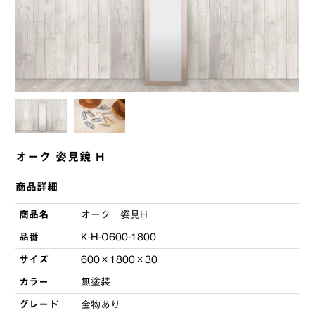
オーク 姿見鏡 H
商品詳細
商品名
オーク 姿見H
品番
K-H-O600-1800
サイズ
600×1800×30
カラー
無塗装
グレード
金物あり