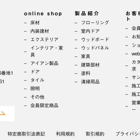
online shop
製品紹介
お客
ト
床材
フローリング
会
内装建材
室内ドア
お
エクステリア
ウッドボード
シ
インテリア・家
ウッドパネル
we
具
家具
カ
アイアン製品
建築部材
求
ドア
6番地1
塗料
サ
タイル
61
清掃用品
施
照明
施
その他
営
会員限定商品
ー
特定商取引法表記
利用規約
取引規約
プライバシ