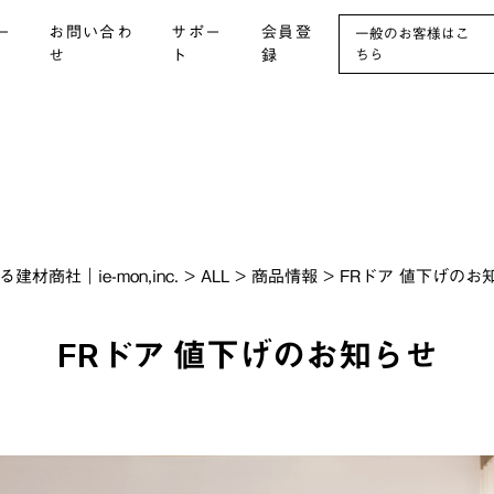
ー
お問い合わ
サポー
会員登
一般のお客様はこ
せ
ト
録
ちら
社｜ie-mon,inc.
>
ALL
>
商品情報
>
FRドア 値下げのお
FRドア 値下げのお知らせ