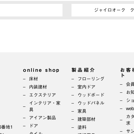
ジャイロオーク 
online shop
製品紹介
お客
ト
床材
フローリング
会
内装建材
室内ドア
お
エクステリア
ウッドボード
シ
インテリア・家
ウッドパネル
we
具
家具
カ
アイアン製品
建築部材
求
ドア
6番地1
塗料
サ
タイル